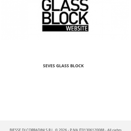
SEVES GLASS BLOCK
BIESSE DI CORRADINI S.R.L. © 2026 - P.IVA IT01306120088 - All rights