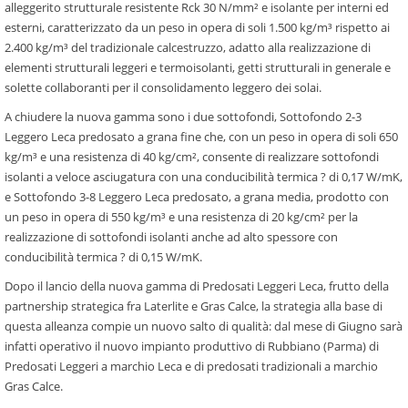
alleggerito strutturale resistente Rck 30 N/mm² e isolante per interni ed
esterni, caratterizzato da un peso in opera di soli 1.500 kg/m³ rispetto ai
2.400 kg/m³ del tradizionale calcestruzzo, adatto alla realizzazione di
elementi strutturali leggeri e termoisolanti, getti strutturali in generale e
solette collaboranti per il consolidamento leggero dei solai.
A chiudere la nuova gamma sono i due sottofondi, Sottofondo 2-3
Leggero Leca predosato a grana fine che, con un peso in opera di soli 650
kg/m³ e una resistenza di 40 kg/cm², consente di realizzare sottofondi
isolanti a veloce asciugatura con una conducibilità termica ? di 0,17 W/mK,
e Sottofondo 3-8 Leggero Leca predosato, a grana media, prodotto con
un peso in opera di 550 kg/m³ e una resistenza di 20 kg/cm² per la
realizzazione di sottofondi isolanti anche ad alto spessore con
conducibilità termica ? di 0,15 W/mK.
Dopo il lancio della nuova gamma di Predosati Leggeri Leca, frutto della
partnership strategica fra Laterlite e Gras Calce, la strategia alla base di
questa alleanza compie un nuovo salto di qualità: dal mese di Giugno sarà
infatti operativo il nuovo impianto produttivo di Rubbiano (Parma) di
Predosati Leggeri a marchio Leca e di predosati tradizionali a marchio
Gras Calce.