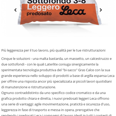
Più leggerezza per il tuo lavoro, più qualità per le tue ristrutturazioni
Cinque le soluzioni - una malta bastarda, un massetto, un calcestruzzo e
due sottofondi - con le quali Laterlite coniuga sinergicamente la
sperimentata tecnologia produttiva del "bi-sacco" Gras Calce con la sua
grande esperienza nello sviluppo di prodotti a base di argilla espansa Leca
per offrire una risposta ancor più specializzata ai piccoli lavori quotidiani
di manutenzione e ristrutturazione.
Ognuno contraddistinto da uno specifico codice cromatico e da una
grafica prodotto chiara e diretta, i nuovi predosati leggeri Leca offrono
una serie di vantaggi: agile movimentazione, praticità e sicurezza d'uso,
leggerezza in fase di trasporto e messa in opera, prerogative che
rendendo i predosati Leca i compagni di lavoro ideali in tutti i contesti di