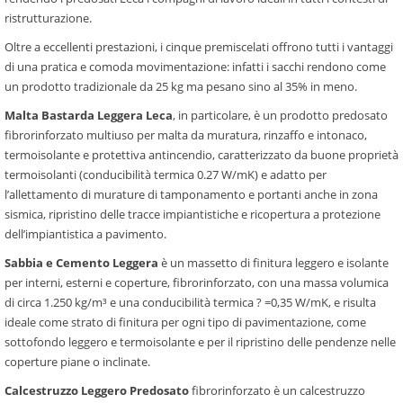
ristrutturazione.
Oltre a eccellenti prestazioni, i cinque premiscelati offrono tutti i vantaggi
di una pratica e comoda movimentazione: infatti i sacchi rendono come
un prodotto tradizionale da 25 kg ma pesano sino al 35% in meno.
Malta Bastarda Leggera Leca
, in particolare, è un prodotto predosato
fibrorinforzato multiuso per malta da muratura, rinzaffo e intonaco,
termoisolante e protettiva antincendio, caratterizzato da buone proprietà
termoisolanti (conducibilità termica 0.27 W/mK) e adatto per
l’allettamento di murature di tamponamento e portanti anche in zona
sismica, ripristino delle tracce impiantistiche e ricopertura a protezione
dell’impiantistica a pavimento.
Sabbia e Cemento Leggera
è un massetto di finitura leggero e isolante
per interni, esterni e coperture, fibrorinforzato, con una massa volumica
di circa 1.250 kg/m³ e una conducibilità termica ? =0,35 W/mK, e risulta
ideale come strato di finitura per ogni tipo di pavimentazione, come
sottofondo leggero e termoisolante e per il ripristino delle pendenze nelle
coperture piane o inclinate.
Calcestruzzo Leggero Predosato
fibrorinforzato è un calcestruzzo