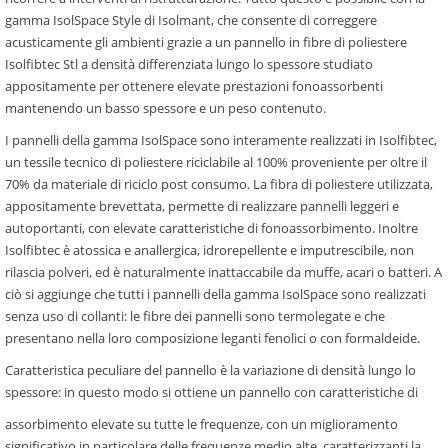
gamma IsolSpace Style di Isolmant, che consente di correggere
acusticamente gli ambienti grazie a un pannello in fibre di poliestere
Isolfibtec Stl a densità differenziata lungo lo spessore studiato
appositamente per ottenere elevate prestazioni fonoassorbenti
mantenendo un basso spessore e un peso contenuto.
I pannelli della gamma IsolSpace sono interamente realizzati in Isolfibtec,
un tessile tecnico di poliestere riciclabile al 100% proveniente per oltre il
70% da materiale di riciclo post consumo. La fibra di poliestere utilizzata,
appositamente brevettata, permette di realizzare pannelli leggeri e
autoportanti, con elevate caratteristiche di fonoassorbimento. Inoltre
Isolfibtec è atossica e anallergica, idrorepellente e imputrescibile, non
rilascia polveri, ed è naturalmente inattaccabile da muffe, acari o batteri. A
ciò si aggiunge che tutti i pannelli della gamma IsolSpace sono realizzati
senza uso di collanti: le fibre dei pannelli sono termolegate e che
presentano nella loro composizione leganti fenolici o con formaldeide.
Caratteristica peculiare del pannello è la variazione di densità lungo lo
spessore: in questo modo si ottiene un pannello con caratteristiche di
assorbimento elevate su tutte le frequenze, con un miglioramento
significativo in particolare delle frequenze medio alte, caratterizzanti la