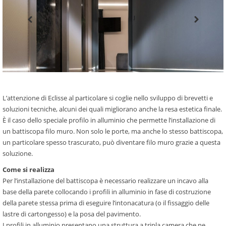
L’attenzione di Eclisse al particolare si coglie nello sviluppo di brevetti e
soluzioni tecniche, alcuni dei quali migliorano anche la resa estetica ﬁnale.
È il caso dello speciale proﬁlo in alluminio che permette l’installazione di
un battiscopa ﬁlo muro. Non solo le porte, ma anche lo stesso battiscopa,
un particolare spesso trascurato, può diventare ﬁlo muro grazie a questa
soluzione.
Come si realizza
Per l’installazione del battiscopa è necessario realizzare un incavo alla
base della parete collocando i proﬁli in alluminio in fase di costruzione
della parete stessa prima di eseguire l’intonacatura (o il ﬁssaggio delle
lastre di cartongesso) e la posa del pavimento.
I proﬁli in alluminio presentano una struttura a tripla camera che ne