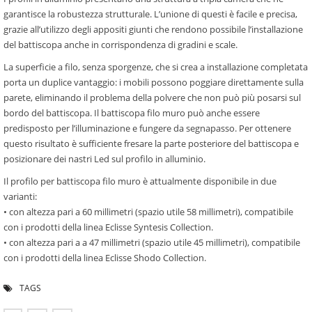
garantisce la robustezza strutturale. L’unione di questi è facile e precisa,
grazie all’utilizzo degli appositi giunti che rendono possibile l’installazione
del battiscopa anche in corrispondenza di gradini e scale.
La superﬁcie a ﬁlo, senza sporgenze, che si crea a installazione completata
porta un duplice vantaggio: i mobili possono poggiare direttamente sulla
parete, eliminando il problema della polvere che non può più posarsi sul
bordo del battiscopa. Il battiscopa ﬁlo muro può anche essere
predisposto per l’illuminazione e fungere da segnapasso. Per ottenere
questo risultato è sufﬁciente fresare la parte posteriore del battiscopa e
posizionare dei nastri Led sul proﬁlo in alluminio.
Il proﬁlo per battiscopa ﬁlo muro è attualmente disponibile in due
varianti:
• con altezza pari a 60 millimetri (spazio utile 58 millimetri), compatibile
con i prodotti della linea Eclisse Syntesis Collection.
• con altezza pari a a 47 millimetri (spazio utile 45 millimetri), compatibile
con i prodotti della linea Eclisse Shodo Collection.
TAGS