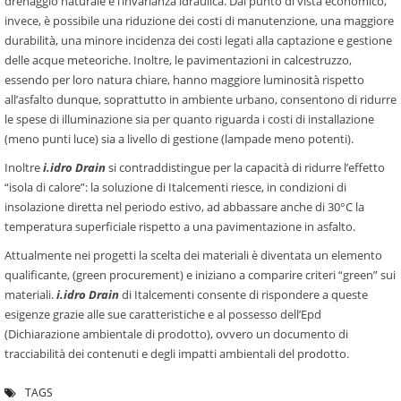
drenaggio naturale e l’invarianza idraulica. Dal punto di vista economico,
invece, è possibile una riduzione dei costi di manutenzione, una maggiore
durabilità, una minore incidenza dei costi legati alla captazione e gestione
delle acque meteoriche. Inoltre, le pavimentazioni in calcestruzzo,
essendo per loro natura chiare, hanno maggiore luminosità rispetto
all’asfalto dunque, soprattutto in ambiente urbano, consentono di ridurre
le spese di illuminazione sia per quanto riguarda i costi di installazione
(meno punti luce) sia a livello di gestione (lampade meno potenti).
Inoltre
i.idro Drain
si contraddistingue per la capacità di ridurre l’effetto
“isola di calore”: la soluzione di Italcementi riesce, in condizioni di
insolazione diretta nel periodo estivo, ad abbassare anche di 30°C la
temperatura superficiale rispetto a una pavimentazione in asfalto.
Attualmente nei progetti la scelta dei materiali è diventata un elemento
qualificante, (green procurement) e iniziano a comparire criteri “green” sui
materiali.
i.idro Drain
di Italcementi consente di rispondere a queste
esigenze grazie alle sue caratteristiche e al possesso dell’Epd
(Dichiarazione ambientale di prodotto), ovvero un documento di
tracciabilità dei contenuti e degli impatti ambientali del prodotto.
TAGS