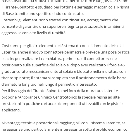
Base. Costituito da robusto acciaio, diametro 12 mm e lunghezza 315 mm,
il Tirante-Spintotto è studiato per l’ottimale serraggio meccanico al Prisma
di Base tramite uno specifico dado contrastato.
Entrambi gli elementi sono trattati con zincatura, accorgimento che
consente di garantire una superiore integrità prestazionale in ambienti
aggressivi e con alto livello di umidità.
Così come per gli altri elementi del Sistema di consolidamento dei solai
Laterlite, anche il nuovo connettore perimetrale prevede una posa pratica
e facile: per realizzare la cerchiatura perimetrale il connettore viene
posizionato sulla superficie del solaio e, dopo aver realizzato il foro a 45
gradi, ancorato meccanicamente al solaio e bloccato nella muratura con il
tirante-spinotto; il sistema si completa con il posizionamento delle barre
d'armatura longitudinali lungo il perimetro interessato.
Per il fissaggio del Tirante-Spinotto nel foro della muratura Laterlite
propone l’Ancorante Chimico CentroStorico la speciale resina ad alte
prestazioni in pratiche cartucce bicomponenti utilizzabili con le pistole
applicatrici.
Ai vantaggi tecnici e prestazionali raggiungibili con il sistema Laterlite, se
ne aggiunge uno particolarmente interessante sotto il profilo economico: