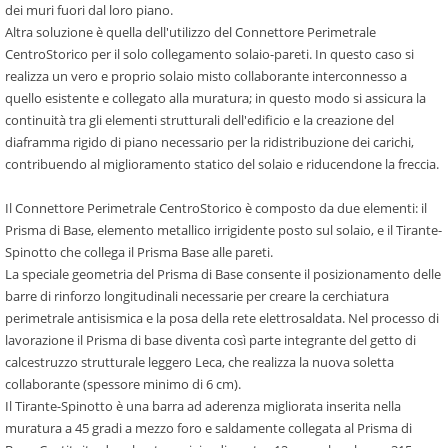
dei muri fuori dal loro piano.
Altra soluzione è quella dell'utilizzo del Connettore Perimetrale
CentroStorico per il solo collegamento solaio-pareti. In questo caso si
realizza un vero e proprio solaio misto collaborante interconnesso a
quello esistente e collegato alla muratura; in questo modo si assicura la
continuità tra gli elementi strutturali dell'edificio e la creazione del
diaframma rigido di piano necessario per la ridistribuzione dei carichi,
contribuendo al miglioramento statico del solaio e riducendone la freccia.
Il Connettore Perimetrale CentroStorico è composto da due elementi: il
Prisma di Base, elemento metallico irrigidente posto sul solaio, e il Tirante-
Spinotto che collega il Prisma Base alle pareti.
La speciale geometria del Prisma di Base consente il posizionamento delle
barre di rinforzo longitudinali necessarie per creare la cerchiatura
perimetrale antisismica e la posa della rete elettrosaldata. Nel processo di
lavorazione il Prisma di base diventa così parte integrante del getto di
calcestruzzo strutturale leggero Leca, che realizza la nuova soletta
collaborante (spessore minimo di 6 cm).
Il Tirante-Spinotto è una barra ad aderenza migliorata inserita nella
muratura a 45 gradi a mezzo foro e saldamente collegata al Prisma di