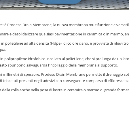
ore: è Prodeso Drain Membrane, la nuova membrana multifunzione e versatile 
re e desolidarizzare qualsiasi pavimentazione in ceramica o in marmo, an
 polietilene ad alta densità (Hdpe), di colore ciano, è provvista di rilievi tro
qua.
ipropilene idrofobico incollato al polietilene, che si prolunga da un lato di 
uesto spunbond salvaguarda l’incollaggio della membrana al supporto.
hi millimetri di spessore, Prodeso Drain Membrane permette il drenaggio sotto
a di triacetati presenti negli adesivi con conseguente comparsa di efflorescenz
a della colla anche nella posa di lastre in ceramica o marmo di grande forma