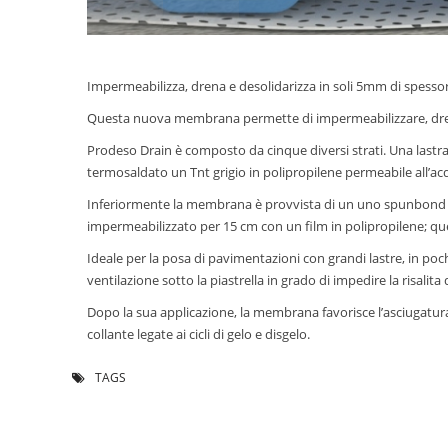
Impermeabilizza, drena e desolidarizza in soli 5mm di spess
Questa nuova membrana permette di impermeabilizzare, drena
Prodeso Drain è composto da cinque diversi strati. Una lastra in
termosaldato un Tnt grigio in polipropilene permeabile all’ac
Inferiormente la membrana è provvista di un uno spunbond in pol
impermeabilizzato per 15 cm con un film in polipropilene; q
Ideale per la posa di pavimentazioni con grandi lastre, in poc
ventilazione sotto la piastrella in grado di impedire la risalit
Dopo la sua applicazione, la membrana favorisce l’asciugatur
collante legate ai cicli di gelo e disgelo.
TAGS