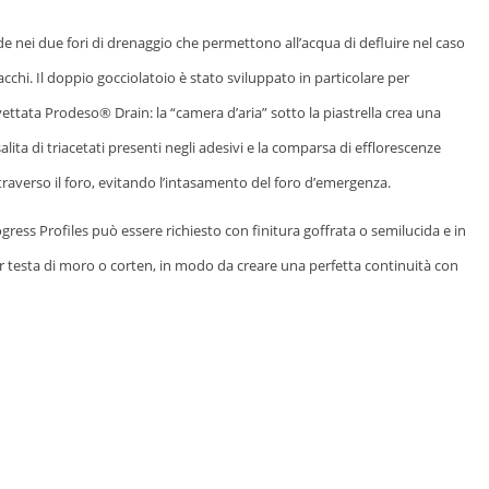
de nei due fori di drenaggio che permettono all’acqua di defluire nel caso
distacchi. Il doppio gocciolatoio è stato sviluppato in particolare per
ettata Prodeso® Drain: la “camera d’aria” sotto la piastrella crea una
alita di triacetati presenti negli adesivi e la comparsa di efflorescenze
traverso il foro, evitando l’intasamento del foro d’emergenza.
ogress Profiles può essere richiesto con finitura goffrata o semilucida e in
olor testa di moro o corten, in modo da creare una perfetta continuità con