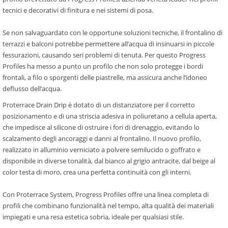
tecnici e decorativi di finitura e nei sistemi di posa.
Se non salvaguardato con le opportune soluzioni tecniche, il frontalino di
terrazzi e balconi potrebbe permettere all’acqua di insinuarsi in piccole
fessurazioni, causando seri problemi di tenuta. Per questo Progress
Profiles ha messo a punto un profilo che non solo protegge i bordi
frontali, a filo o sporgenti delle piastrelle, ma assicura anche l’idoneo
deflusso dell’acqua.
Proterrace Drain Drip è dotato di un distanziatore per il corretto
posizionamento e di una striscia adesiva in poliuretano a cellula aperta,
che impedisce al silicone di ostruire i fori di drenaggio, evitando lo
scalzamento degli ancoraggi e danni al frontalino. Il nuovo profilo,
realizzato in alluminio verniciato a polvere semilucido o goffrato e
disponibile in diverse tonalità, dal bianco al grigio antracite, dal beige al
color testa di moro, crea una perfetta continuità con gli interni.
Con Proterrace System, Progress Profiles offre una linea completa di
profili che combinano funzionalità nel tempo, alta qualità dei materiali
impiegati e una resa estetica sobria, ideale per qualsiasi stile.